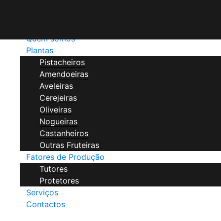
VIVEIROS PORTUGAL
Início
Quem somos
Plantas
Pistacheiros
Amendoeiras
Aveleiras
Cerejeiras
Oliveiras
Nogueiras
Castanheiros
Outras Fruteiras
Fatores de Produção
Tutores
Protetores
Serviços
Contactos